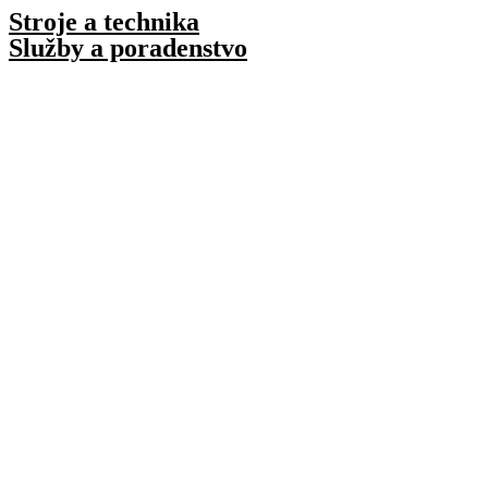
Preskočiť
Stroje a technika
na
Služby a poradenstvo
obsah