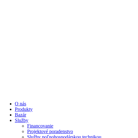
O nás
Produkty
Bazár
Služby
Financovanie
Projektové poradenstvo
Služby poľnohospodárskou technikou