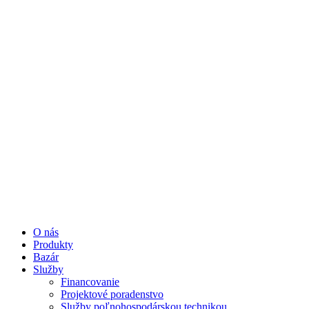
O nás
Produkty
Bazár
Služby
Financovanie
Projektové poradenstvo
Služby poľnohospodárskou technikou