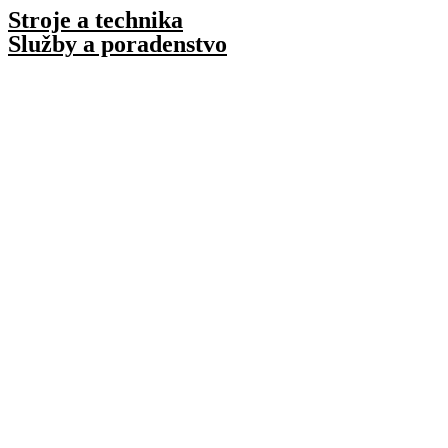
Preskočiť
Stroje a technika
na
Služby a poradenstvo
obsah