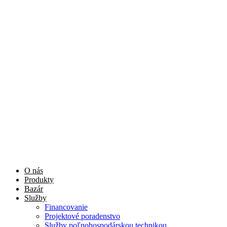
O nás
Produkty
Bazár
Služby
Financovanie
Projektové poradenstvo
Služby poľnohospodárskou technikou