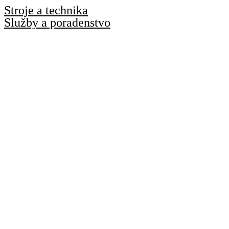
Preskočiť
Stroje a technika
na
Služby a poradenstvo
obsah