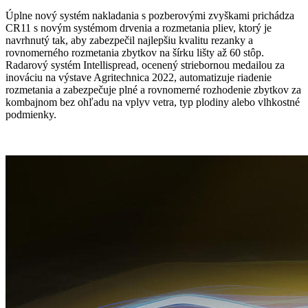
Úplne nový systém nakladania s pozberovými zvyškami prichádza
CR11 s novým systémom drvenia a rozmetania pliev, ktorý je
navrhnutý tak, aby zabezpečil najlepšiu kvalitu rezanky a
rovnomerného rozmetania zbytkov na šírku lišty až 60 stôp.
Radarový systém Intellispread, ocenený striebornou medailou za
inováciu na výstave Agritechnica 2022, automatizuje riadenie
rozmetania a zabezpečuje plné a rovnomerné rozhodenie zbytkov za
kombajnom bez ohľadu na vplyv vetra, typ plodiny alebo vlhkostné
podmienky.