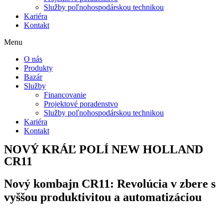
Služby poľnohospodárskou technikou
Kariéra
Kontakt
Menu
O nás
Produkty
Bazár
Služby
Financovanie
Projektové poradenstvo
Služby poľnohospodárskou technikou
Kariéra
Kontakt
NOVÝ KRÁĽ POLÍ NEW HOLLAND
CR11
Nový kombajn CR11: Revolúcia v zbere s
vyššou produktivitou a automatizáciou