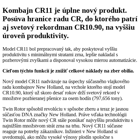
Kombajn CR11 je úplne nový produkt.
Posúva hranice radu CR, do ktorého patrí
aj svetový rekordman CR10.90, na vyššiu
úroveň produktivity.
Model CR11 bol prepracovaný tak, aby poskytoval vyššiu
produktivitu s minimálnymi stratami zrna, lepšie nakladal s
pozberovými zvyškami a disponoval vysokou mierou automatizácie.
Cieľom týchto funkcií je znížiť celkové náklady na zber obilia.
Nový model CR11 nadväzuje na úspechy súčasného vlajkového
radu kombajnov New Holland, na vrchole ktorého stojí model
CR10.90, ktorý už skoro desať rokov drží svetový rekord v
množstve pozbieranej pšenice za osem hodín (797,656 tony).
Twin Rotor spôsobil revolúciu v spôsobe zberu a teraz je jasnou
súčasťou DNA značky New Holland. Práve vďaka technológii
Twin Rotor môže nový CR stále ponúkať najvyššiu produktivitu s
najnižším množstvom strát zrna na trhu. Nový CR11 súčasne
reaguje na potreby zákazníkov. Inžinieri v New Holland si
uvedomujú, ako môžu vysoké výnosy plodín spoločne s