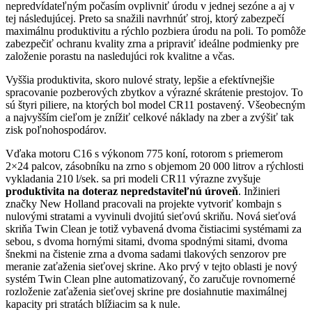
nepredvídateľným počasím ovplivniť úrodu v jednej sezóne a aj v
tej následujúcej. Preto sa snažili navrhnúť stroj, ktorý zabezpečí
maximálnu produktivitu a rýchlo pozbiera úrodu na poli. To pomôže
zabezpečiť ochranu kvality zrna a pripraviť ideálne podmienky pre
založenie porastu na nasledujúci rok kvalitne a včas.
Vyššia produktivita, skoro nulové straty, lepšie a efektívnejšie
spracovanie pozberových zbytkov a výrazné skrátenie prestojov. To
sú štyri piliere, na ktorých bol model CR11 postavený. Všeobecným
a najvyšším cieľom je znížiť celkové náklady na zber a zvýšiť tak
zisk poľnohospodárov.
Vďaka motoru C16 s výkonom 775 koní, rotorom s priemerom
2×24 palcov, zásobníku na zrno s objemom 20 000 litrov a rýchlosti
vykladania 210 l/sek. sa pri modeli CR11 výrazne zvyšuje
produktivita na doteraz nepredstaviteľnú úroveň
. Inžinieri
značky New Holland pracovali na projekte vytvoriť kombajn s
nulovými stratami a vyvinuli dvojitú sieťovú skriňu. Nová sieťová
skriňa Twin Clean je totiž vybavená dvoma čistiacimi systémami za
sebou, s dvoma hornými sitami, dvoma spodnými sitami, dvoma
šnekmi na čistenie zrna a dvoma sadami tlakových senzorov pre
meranie zaťaženia sieťovej skrine. Ako prvý v tejto oblasti je nový
systém Twin Clean plne automatizovaný, čo zaručuje rovnomerné
rozloženie zaťaženia sieťovej skrine pre dosiahnutie maximálnej
kapacity pri stratách blížiacim sa k nule.