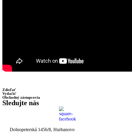
Zdieľať
Vytlačiť
Obchodný zástupcovia
Sledujte nás
Dolnopeterská 1456/8, Hurbanovo