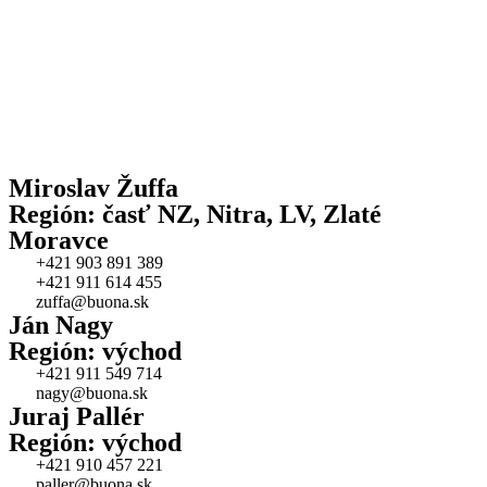
Miroslav Žuffa
Región: časť NZ, Nitra, LV, Zlaté
Moravce
+421 903 891 389
+421 911 614 455
zuffa@buona.sk
Ján Nagy
Región: východ
+421 911 549 714
nagy@buona.sk
Juraj Pallér
Región: východ
+421 910 457 221
paller@buona.sk