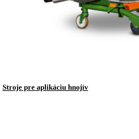
Stroje pre aplikáciu hnojív