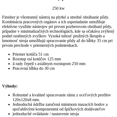
250 kw
Finisher je všestranný nástroj na plytké a stredné obrábanie pôdy.
Kombinácia pracovných orgánov a ich usporiadanie umožňuje
efektívne využitie nástrojov pri prvom pozberovom obrábaní pôdy,
prípadne v minimalizačných technológiách, kde sa očakáva zvýšený
podiel rastlinných zvyškov. Vysoká tuhosť pružných škrupín a
hmotnosť stroja umožňujú spracovanie pôdy až do hĺbky 35 cm pri
prvom prechode v priemerných podmienkach.
Priemer kotúča 51 cm
Rozstup osí kotúčov 125 mm
4 rady čepelí s axiálnym rozstupom 250 mm
Pracovná hĺbka do 30 cm
Výhody:
Robustné a kvalitné spracovanie rámu z oceľových profilov
120x120x8 mm.
Jednoduchá údržba zaručená minimom mazacích bodov a
spoľahlivými komponentmi od špičkových dodávateľov
jednoduché ovládanie / nastavenie stroja