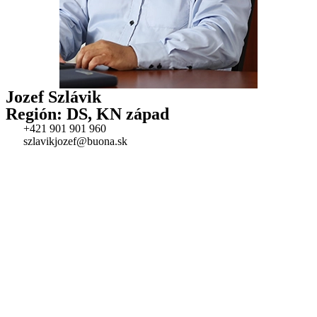
Jozef Szlávik
Región: DS, KN západ
+421 901 901 960
szlavikjozef@buona.sk