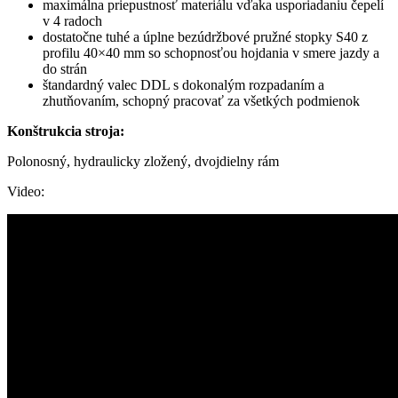
maximálna priepustnosť materiálu vďaka usporiadaniu čepelí
v 4 radoch
dostatočne tuhé a úplne bezúdržbové pružné stopky S40 z
profilu 40×40 mm so schopnosťou hojdania v smere jazdy a
do strán
štandardný valec DDL s dokonalým rozpadaním a
zhutňovaním, schopný pracovať za všetkých podmienok
K
onštrukcia stroja:
Polonosný, hydraulicky zložený, dvojdielny rám
Video: