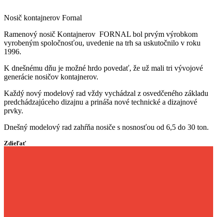
Nosič kontajnerov Fornal
Ramenový nosič Kontajnerov FORNAL bol prvým výrobkom
vyrobeným spoločnosťou, uvedenie na trh sa uskutočnilo v roku
1996.
K dnešnému dňu je možné hrdo povedať, že už mali tri vývojové
generácie nosičov kontajnerov.
Každý nový modelový rad vždy vychádzal z osvedčeného základu
predchádzajúceho dizajnu a prináša nové technické a dizajnové
prvky.
Dnešný modelový rad zahŕňa nosiče s nosnosťou od 6,5 do 30 ton.
Zdieľať