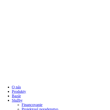
O nás
Produkty
Bazár
Služby
Financovanie
Projektové poradenstvo