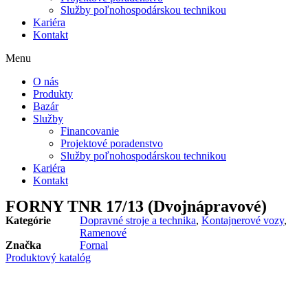
Služby poľnohospodárskou technikou
Kariéra
Kontakt
Menu
O nás
Produkty
Bazár
Služby
Financovanie
Projektové poradenstvo
Služby poľnohospodárskou technikou
Kariéra
Kontakt
FORNY TNR 17/13 (Dvojnápravové)
Kategórie
Dopravné stroje a technika
,
Kontajnerové vozy
,
Ramenové
Značka
Fornal
Produktový katalóg