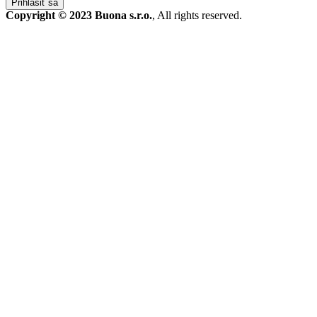
Prihlásiť sa
Copyright © 2023 Buona s.r.o.
, All rights reserved.
STROJE A TECHNIKA
Produkty
Bazár
Servis a náhradné diely