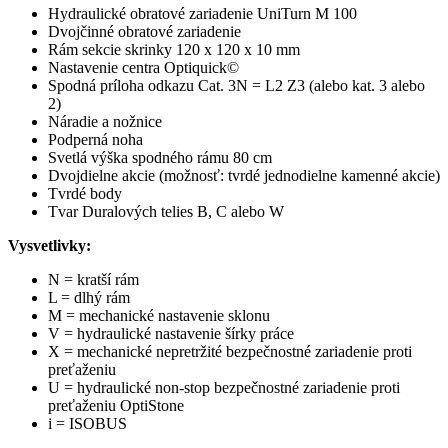
Hydraulické obratové zariadenie UniTurn M 100
Dvojčinné obratové zariadenie
Rám sekcie skrinky 120 x 120 x 10 mm
Nastavenie centra Optiquick©
Spodná príloha odkazu Cat. 3N = L2 Z3 (alebo kat. 3 alebo
2)
Náradie a nožnice
Podperná noha
Svetlá výška spodného rámu 80 cm
Dvojdielne akcie (možnosť: tvrdé jednodielne kamenné akcie)
Tvrdé body
Tvar Duralových telies B, C alebo W
Vysvetlivky:
N = kratší rám
L = dlhý rám
M = mechanické nastavenie sklonu
V = hydraulické nastavenie šírky práce
X = mechanické nepretržité bezpečnostné zariadenie proti
preťaženiu
U = hydraulické non-stop bezpečnostné zariadenie proti
preťaženiu OptiStone
i = ISOBUS