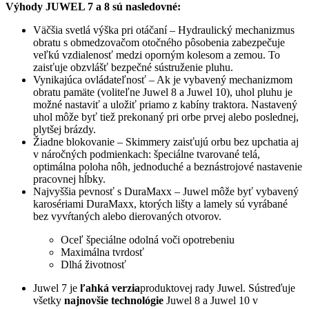
Výhody JUWEL 7 a 8 sú nasledovné:
Väčšia svetlá výška pri otáčaní – Hydraulický mechanizmus
obratu s obmedzovačom otočného pôsobenia zabezpečuje
veľkú vzdialenosť medzi oporným kolesom a zemou. To
zaisťuje obzvlášť bezpečné sústruženie pluhu.
Vynikajúca ovládateľnosť – Ak je vybavený mechanizmom
obratu pamäte (voliteľne Juwel 8 a Juwel 10), uhol pluhu je
možné nastaviť a uložiť priamo z kabíny traktora. Nastavený
uhol môže byť tiež prekonaný pri orbe prvej alebo poslednej,
plytšej brázdy.
Žiadne blokovanie – Skimmery zaisťujú orbu bez upchatia aj
v náročných podmienkach: špeciálne tvarované telá,
optimálna poloha nôh, jednoduché a beznástrojové nastavenie
pracovnej hĺbky.
Najvyššia pevnosť s DuraMaxx – Juwel môže byť vybavený
karosériami DuraMaxx, ktorých lišty a lamely sú vyrábané
bez vyvŕtaných alebo dierovaných otvorov.
Oceľ špeciálne odolná voči opotrebeniu
Maximálna tvrdosť
Dlhá životnosť
Juwel 7 je
ľahká verzia
produktovej rady Juwel. Sústreďuje
všetky
najnovšie technológie
Juwel 8 a Juwel 10 v