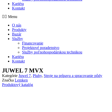
Kariéra
Kontakt
Menu
O nás
Produkty
Bazár
Služby
Financovanie
Projektové poradenstvo
Služby poľnohospodárskou technikou
Kariéra
Kontakt
JUWEL 7 MVX
Kategórie
Juwel 7
,
Pluhy
,
Stroje na prípavu a spracovanie pôdy
Značka
Lemken
Produktový katalóg