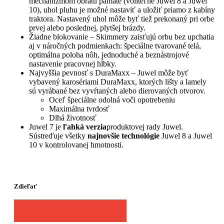
mechanizmom obratu pamäte (voliteľne Juwel 8 a Juwel
10), uhol pluhu je možné nastaviť a uložiť priamo z kabíny
traktora. Nastavený uhol môže byť tiež prekonaný pri orbe
prvej alebo poslednej, plytšej brázdy.
Žiadne blokovanie – Skimmery zaisťujú orbu bez upchatia
aj v náročných podmienkach: špeciálne tvarované telá,
optimálna poloha nôh, jednoduché a beznástrojové
nastavenie pracovnej hĺbky.
Najvyššia pevnosť s DuraMaxx – Juwel môže byť
vybavený karosériami DuraMaxx, ktorých lišty a lamely
sú vyrábané bez vyvŕtaných alebo dierovaných otvorov.
Oceľ špeciálne odolná voči opotrebeniu
Maximálna tvrdosť
Dlhá životnosť
Juwel 7 je
ľahká verzia
produktovej rady Juwel.
Sústreďuje všetky
najnovšie technológie
Juwel 8 a Juwel
10 v kontrolovanej hmotnosti.
Zdieľať