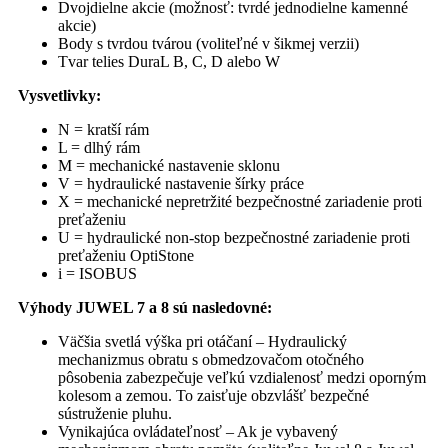
Dvojdielne akcie (možnosť: tvrdé jednodielne kamenné
akcie)
Body s tvrdou tvárou (voliteľné v šikmej verzii)
Tvar telies DuraL B, C, D alebo W
Vysvetlivky:
N = kratší rám
L = dlhý rám
M = mechanické nastavenie sklonu
V = hydraulické nastavenie šírky práce
X = mechanické nepretržité bezpečnostné zariadenie proti
preťaženiu
U = hydraulické non-stop bezpečnostné zariadenie proti
preťaženiu OptiStone
i = ISOBUS
Výhody JUWEL 7 a 8 sú nasledovné:
Väčšia svetlá výška pri otáčaní – Hydraulický
mechanizmus obratu s obmedzovačom otočného
pôsobenia zabezpečuje veľkú vzdialenosť medzi oporným
kolesom a zemou. To zaisťuje obzvlášť bezpečné
sústruženie pluhu.
Vynikajúca ovládateľnosť – Ak je vybavený