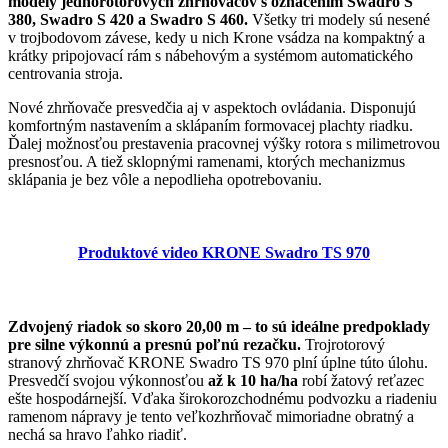
modely jednorotorových zhrňovačov s označením Swadro S
380, Swadro S 420 a Swadro S 460.
Všetky tri modely sú nesené
v trojbodovom závese, kedy u nich Krone vsádza na kompaktný a
krátky pripojovací rám s nábehovým
a systémom automatického
centrovania stroja.
Nové zhrňovače presvedčia aj v aspektoch ovládania.
Disponujú
komfortným nastavením a sklápaním formovacej plachty riadku.
Ďalej možnosťou prestavenia pracovnej výšky rotora s milimetrovou
presnosťou.
A tiež sklopnými ramenami, ktorých mechanizmus
sklápania je bez vôle a nepodlieha opotrebovaniu.
Produktové video KRONE Swadro TS 970
Zdvojený riadok so skoro 20,00 m – to sú ideálne predpoklady
pre silne výkonnú a presnú poľnú rezačku.
Trojrotorový
stranový zhrňovač KRONE Swadro TS 970 plní úplne túto úlohu.
Presvedčí svojou výkonnosťou
až k 10 ha/ha
robí ž
atový reťazec
ešte hospodárnejší.
Vďaka širokorozchodnému podvozku a riadeniu
ramenom nápravy je tento veľkozhrňovač mimoriadne obratný a
nechá sa hravo ľahko riadiť.