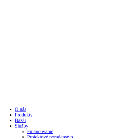
O nás
Produkty
Bazár
Služby
Financovanie
Projektové poradenstvo