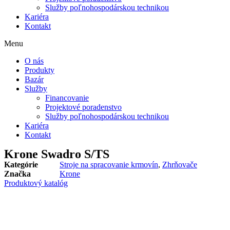
Služby poľnohospodárskou technikou
Kariéra
Kontakt
Menu
O nás
Produkty
Bazár
Služby
Financovanie
Projektové poradenstvo
Služby poľnohospodárskou technikou
Kariéra
Kontakt
Krone Swadro S/TS
Kategórie
Stroje na spracovanie krmovín
,
Zhrňovače
Značka
Krone
Produktový katalóg