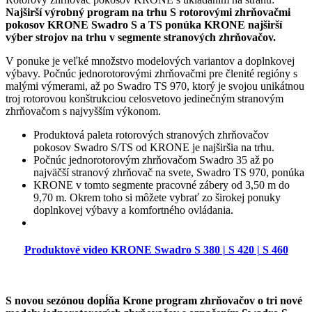
Najširší výrobný program na trhu S rotorovými zhrňovačmi
pokosov KRONE Swadro S a TS ponúka KRONE najširší
výber strojov na trhu v segmente stranových zhrňovačov.
V ponuke je veľké množstvo modelových variantov a doplnkovej
výbavy.
Počnúc jednorotorovými zhrňovačmi pre členité regióny s
malými výmerami, až po Swadro TS 970, ktorý je svojou unikátnou
troj rotorovou konštrukciou celosvetovo jedinečným stranovým
zhrňovačom s najvyšším výkonom.
Produktová paleta rotorových stranových zhrňovačov
pokosov Swadro S/TS od KRONE je najširšia na trhu.
Počnúc jednorotorovým zhrňovačom Swadro 35 až po
najväčší stranový zhrňovač na svete, Swadro TS 970, ponúka
KRONE v tomto segmente pracovné zábery od 3,50 m do
9,70 m.
Okrem toho si môžete vybrať zo širokej ponuky
doplnkovej výbavy a komfortného ovládania.
Produktové video KRONE Swadro S 380 | S 420 | S 460
S novou sezónou dopĺňa Krone program zhrňovačov o tri nové