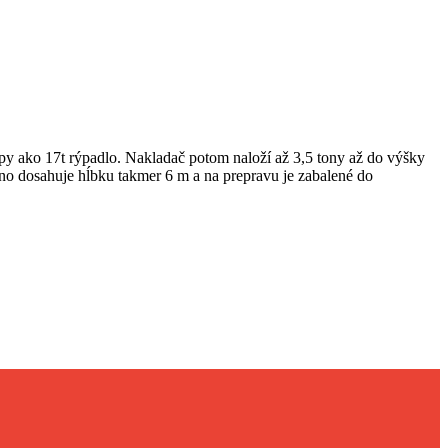
opy ako 17t rýpadlo. Nakladač potom naloží až 3,5 tony až do výšky
o dosahuje hĺbku takmer 6 m a na prepravu je zabalené do