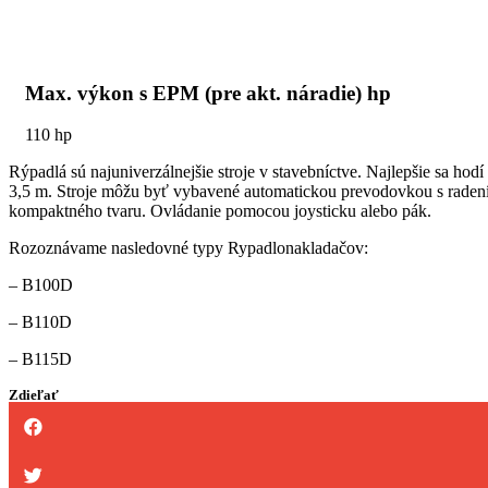
Max. výkon s EPM (pre akt. náradie) hp
110 hp
Rýpadlá sú najuniverzálnejšie stroje v stavebníctve. Najlepšie sa h
3,5 m. Stroje môžu byť vybavené automatickou prevodovkou s radení
kompaktného tvaru. Ovládanie pomocou joysticku alebo pák.
Rozoznávame nasledovné typy Rypadlonakladačov:
– B100D
– B110D
– B115D
Zdieľať