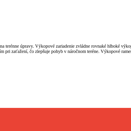
odí na terénne úpravy. Výkopové zariadenie zvládne rovnaké hlboké výk
m pri zaťažení, čo zlepšuje pohyb v náročnom teréne. Výkopové ramen