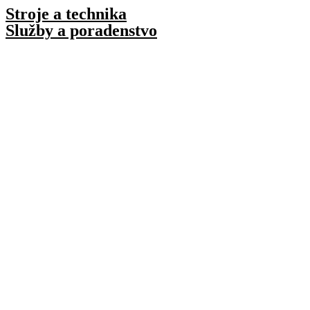
Preskočiť
Stroje a technika
na
Služby a poradenstvo
obsah