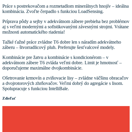
Práce s postrekovačom a rozmetadlom minerálnych hnojív – ideálna
kombinácia. Zvoľte čerpadlo s funkciou LoadSensing.
Príprava pôdy a sejby v adekvátnom zábere prebieha bez problémov
aj s veľmi modernými a sofistikovanými závesnými strojmi. Vrátane
možnosti automatického riadenia!
Tažké ťažné práce zvládne T6 dobre len s náradím adekvátneho
záberu – štvorradlicový pluh. Preferujte šesťvalcové modely.
Kombinácie pre žatvu a kombinácie s kondicionérom – v
adekvátnom zábere T6 zvláda veľmi dobre. Limit je hmotnosť –
doporučujeme maximálne dvojkombinácie.
Ošetrovanie krmovín a zviňovacie lisy – zvládne väčšinu obracačov
a dvojrotorových zhrňovačov. Veľmi dobrý do agregácie s lisom.
Spolupracuje s funkciou IntelliBale.
Zdieľať