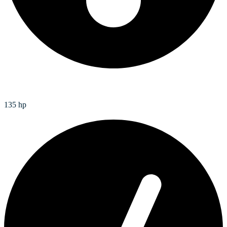
Max. výkon (pre ťahové práce)
135 hp