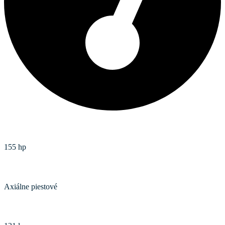
Max. výkon s EPM (pre akt. náradie) hp
155 hp
Typ hydraulického čerpadla
Axiálne piestové
Výkon hydraulického čerpadla