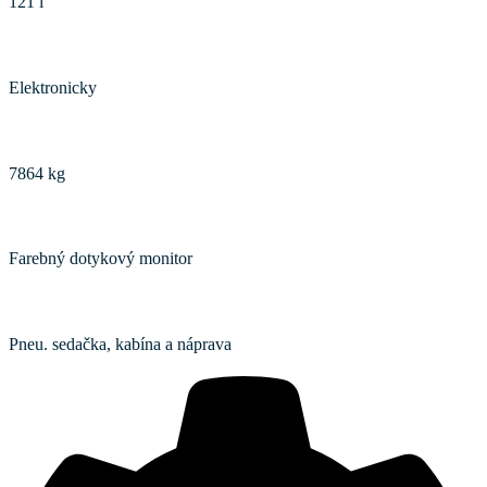
121 l
Ovládanie okruhov hydrauliky
Elektronicky
Zdvíhacia kapacita TBZ
7864 kg
Monitor funkcií traktora
Farebný dotykový monitor
Odpruženie traktora
Pneu. sedačka, kabína a náprava