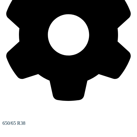
Max. veľkosť pneumatík (priemer)
650/65 R38
Rázvor