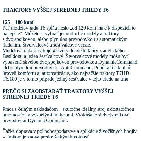
TRAKTORY VYŠŠEJ STREDNEJ TRIEDY T6
125 – 180 koní
Päť modelov radu T6 spĺňa heslo „od 120 koní máte k dispozícii to
najlepšie“. Môžete si vybrať jednoduché modely a traktory
s dvojspojkovou, alebo plynulou prevodovkou s automatickým
riadením. Štvorvalcové a šesťvalcové verzie.
Modelová rada obsahuje 4 štvorvalcové traktory z anglického
Basildonu a jeden šesťvalcový. Štvorvalcové modely môžu byť
vybavené skvelou dvojspojkovou prevodovkou DynamicCommand
alebo plynulou prevodovkou AutoCommand. Ponúkajú tak plnú
úroveň komfortu aj automatizácie, ako najväčšie traktory T7HD.
T6.180 je v tomto prípade jediný šesťvalec v tejto triede na trhu.
PREČO SI ZAOBSTARAŤ TRAKTORY VYŠŠEJ
STREDNEJ TRIEDY T6
Práca s čelným nakladačom – skutočne ideálny stroj s dostatočnou
hmotnosťou a vyspelými funkciami. Vyskúšajte si dvojspojkovú
prevodovku DynamicCommand.
Ťažká doprava v poľnohospodárstve a aplikácie živočíšnych hnojív
– limitom je znova predovšetkým hmotnosť.