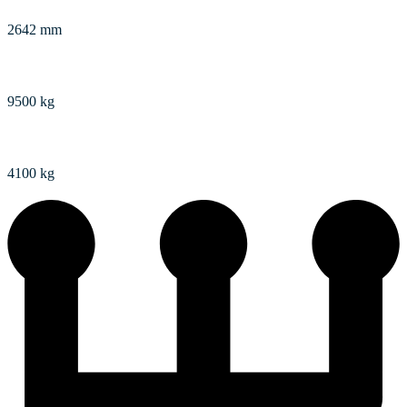
2642 mm
Max. povolená hmotnosť
9500 kg
Povolené zaťaženie prednej nápravy
4100 kg