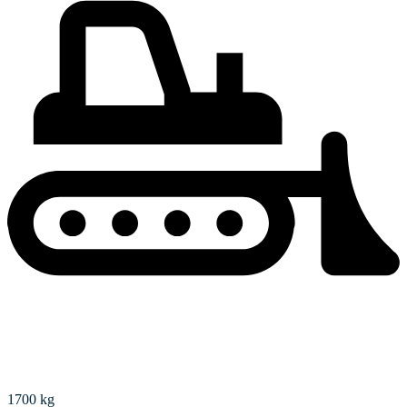
Práca s nakladačom
1700 kg