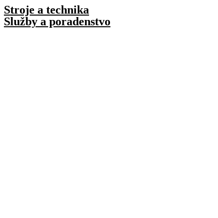
Preskočiť
Stroje a technika
na
Služby a poradenstvo
obsah