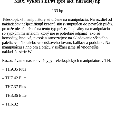
Max. výkon s EPM (pre akt. náradie) hp
133 hp
Teleskopické manipulátory sú určené na manipuláciu. Na rozdiel od
nakladačov nešpecifikujú brzdnú silu (vstupujúcu do pevných pilót),
pretože nie sú určené na tento typ práce. Je ideálny na manipuláciu
so sypkým materiálom, ktorý nie je potrebné odpájať, ako sú
komodity, hnojivá, piesok a samozrejme na skladovanie všetkého
paletizovaného alebo vrecúškového tovaru, balíkov a podobne. Na
manipuláciu s hnojom a prácu v silážnej jame sú vhodnejšie
nakladače série W.
Rozoznávame nasledovné typy Teleskopických manipulátorov TH:
– TH9.35 Plus
– TH7.42 Elite
– TH7.37 Plus
– TH3.36 Elite
– TH6.32