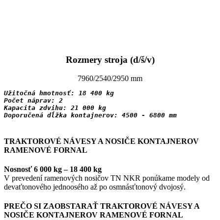
Rozmery stroja (d/š/v)
7960/2540/2950 mm
Užitočná hmotnosť: 18 400 kg
Počet náprav: 2

Kapacita zdvihu: 21 000 kg

Doporučená dĺžka kontajnerov: 4500 - 6800 mm

TRAKTOROVÉ NÁVESY A NOSIČE KONTAJNEROV
RAMENOVÉ FORNAL
Nosnosť 6 000 kg – 18 400 kg
V prevedení ramenových nosičov TN NKR ponúkame modely od
devaťtonového jednoosého až po osmnásťtonový dvojosý.
PREČO SI ZAOBSTARAŤ TRAKTOROVÉ NÁVESY A
NOSIČE KONTAJNEROV RAMENOVÉ FORNAL