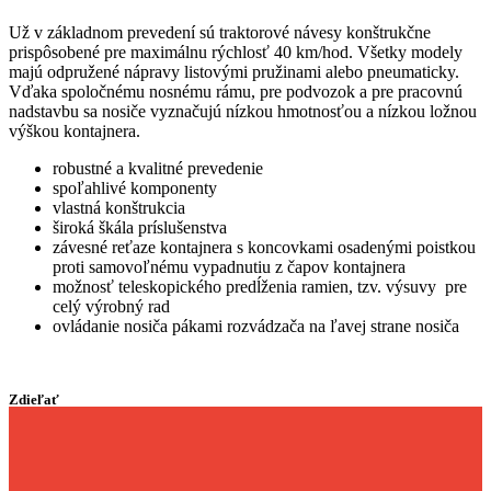
Už v základnom prevedení sú traktorové návesy konštrukčne
prispôsobené pre maximálnu rýchlosť 40 km/hod. Všetky modely
majú odpružené nápravy listovými pružinami alebo pneumaticky.
Vďaka spoločnému nosnému rámu, pre podvozok a pre pracovnú
nadstavbu sa nosiče vyznačujú nízkou hmotnosťou a nízkou ložnou
výškou kontajnera.
robustné a kvalitné prevedenie
spoľahlivé komponenty
vlastná konštrukcia
široká škála príslušenstva
závesné reťaze kontajnera s koncovkami osadenými poistkou
proti samovoľnému vypadnutiu z čapov kontajnera
možnosť teleskopického predĺženia ramien, tzv. výsuvy pre
celý výrobný rad
ovládanie nosiča pákami rozvádzača na ľavej strane nosiča
Zdieľať