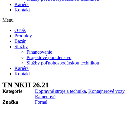
Kariéra
Kontakt
Menu
O nás
Produkty
Bazár
Služby
Financovanie
Projektové poradenstvo
Služby poľnohospodárskou technikou
Kariéra
Kontakt
TN NKH 26.21
Kategórie
Dopravné stroje a technika
,
Kontajnerové vozy
,
Ramenové
Značka
Fornal