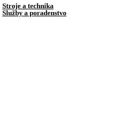
Preskočiť
Stroje a technika
na
Služby a poradenstvo
obsah