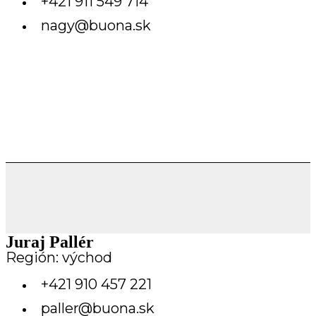
+421 911 549 714
nagy@buona.sk
Juraj Pallér
Región: východ
+421 910 457 221
paller@buona.sk