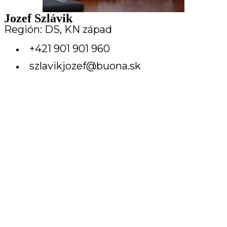
Jozef Szlávik
Región: DS, KN západ
+421 901 901 960
szlavikjozef@buona.sk