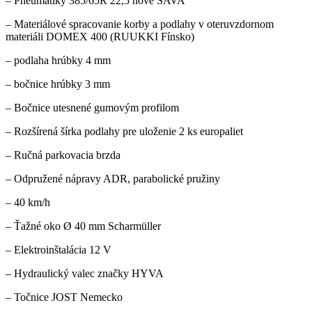
– Pneumatiky 385/65R 22,5 nové SAVA
– Materiálové spracovanie korby a podlahy v oteruvzdornom
materiáli DOMEX 400 (RUUKKI Fínsko)
– podlaha hrúbky 4 mm
– bočnice hrúbky 3 mm
– Bočnice utesnené gumovým profilom
– Rozšírená šírka podlahy pre uloženie 2 ks europaliet
– Ručná parkovacia brzda
– Odpružené nápravy ADR, parabolické pružiny
– 40 km/h
– Ťažné oko Ø 40 mm Scharmüller
– Elektroinštalácia 12 V
– Hydraulický valec značky HYVA
– Točnice JOST Nemecko