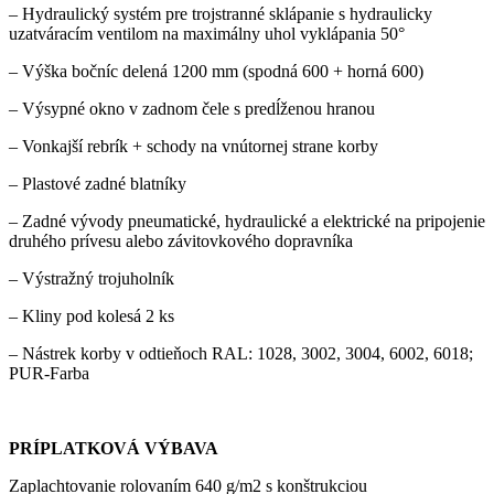
– Hydraulický systém pre trojstranné sklápanie s hydraulicky
uzatváracím ventilom na maximálny uhol vyklápania 50°
– Výška bočníc delená 1200 mm (spodná 600 + horná 600)
– Výsypné okno v zadnom čele s predĺženou hranou
– Vonkajší rebrík + schody na vnútornej strane korby
– Plastové zadné blatníky
– Zadné vývody pneumatické, hydraulické a elektrické na pripojenie
druhého prívesu alebo závitovkového dopravníka
– Výstražný trojuholník
– Kliny pod kolesá 2 ks
– Nástrek korby v odtieňoch RAL: 1028, 3002, 3004, 6002, 6018;
PUR-Farba
PRÍPLATKOVÁ VÝBAVA
Zaplachtovanie rolovaním 640 g/m2 s konštrukciou