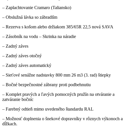
– Zaplachtovanie Cramaro (Taliansko)
– Obslužná lávka so zábradlím
– Rezerva s košom alebo držiakom 385/65R 22,5 nová SAVA
– Zásobník na vodu
– Skrinka na náradie
– Zadný záves
– Zadný záves otočný
– Zadný záves automatický
– Sieťové senážne nadstavky 800 mm 26 m3 (3. rad) štiepky
– Bočné bezpečnostné zábrany proti podbehnutiu
– Komplet pravých a ľavých pomocných pružín na otváranie a
zatváranie bočníc
– Farebný odtieň mimo uvedeného štandardu RAL
– Možnosť doplnenia o šnekové dopravníky v rôznych výkonoch a
dĺžkach.