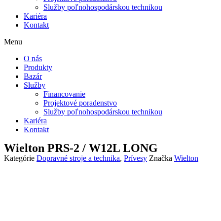
Služby poľnohospodárskou technikou
Kariéra
Kontakt
Menu
O nás
Produkty
Bazár
Služby
Financovanie
Projektové poradenstvo
Služby poľnohospodárskou technikou
Kariéra
Kontakt
Wielton PRS-2 / W12L LONG
Kategórie
Dopravné stroje a technika
,
Prívesy
Značka
Wielton