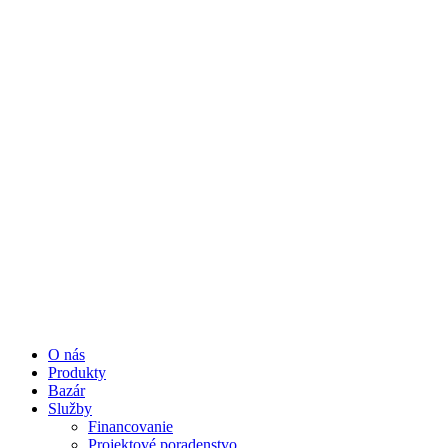
O nás
Produkty
Bazár
Služby
Financovanie
Projektové poradenstvo