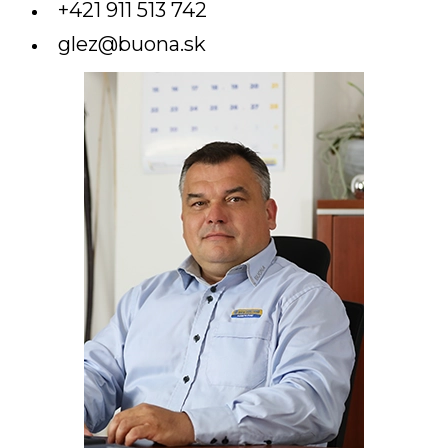
+421 911 513 742
glez@buona.sk