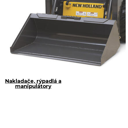
Nakladače, rýpadlá a
manipulátory