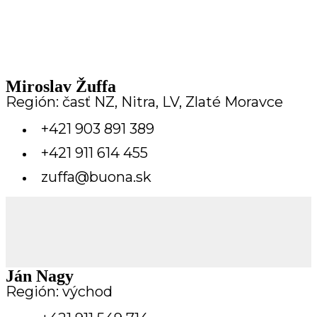
Miroslav Žuffa
Región: časť NZ, Nitra, LV, Zlaté Moravce
+421 903 891 389
+421 911 614 455
zuffa@buona.sk
Ján Nagy
Región: východ