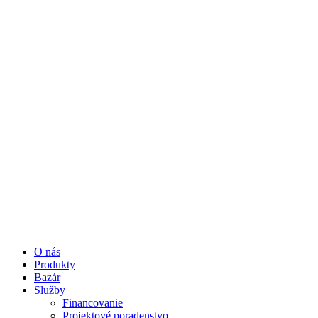
O nás
Produkty
Bazár
Služby
Financovanie
Projektové poradenstvo