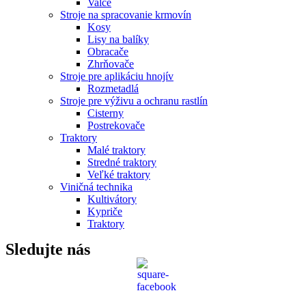
Valce
Stroje na spracovanie krmovín
Kosy
Lisy na balíky
Obracače
Zhrňovače
Stroje pre aplikáciu hnojív
Rozmetadlá
Stroje pre výživu a ochranu rastlín
Cisterny
Postrekovače
Traktory
Malé traktory
Stredné traktory
Veľké traktory
Viničná technika
Kultivátory
Kypriče
Traktory
Sledujte nás