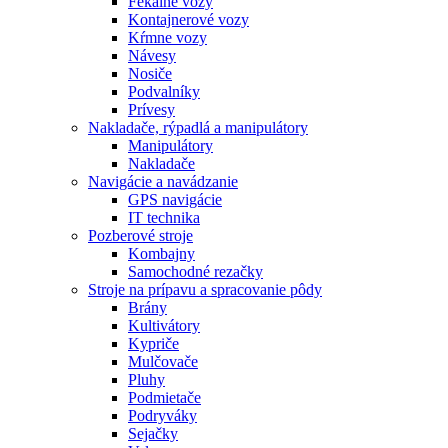
Fekálne vozy
Kontajnerové vozy
Kŕmne vozy
Návesy
Nosiče
Podvalníky
Prívesy
Nakladače, rýpadlá a manipulátory
Manipulátory
Nakladače
Navigácie a navádzanie
GPS navigácie
IT technika
Pozberové stroje
Kombajny
Samochodné rezačky
Stroje na prípavu a spracovanie pôdy
Brány
Kultivátory
Kypriče
Mulčovače
Pluhy
Podmietače
Podryváky
Sejačky