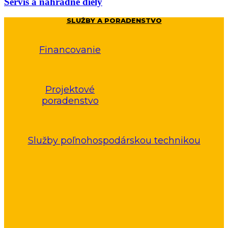
Servis a náhradné diely
SLUŽBY A PORADENSTVO
Financovanie
Projektové
poradenstvo
Služby poľnohospodárskou technikou