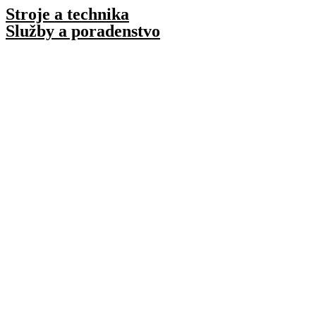
Preskočiť
Stroje a technika
na
Služby a poradenstvo
obsah