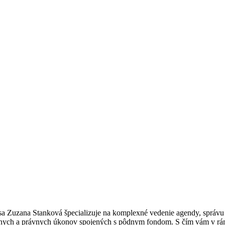
. sa Zuzana Stanková špecializuje na komplexné vedenie agendy, spr
atívnych a právnych úkonov spojených s pôdnym fondom. S čím vám v r