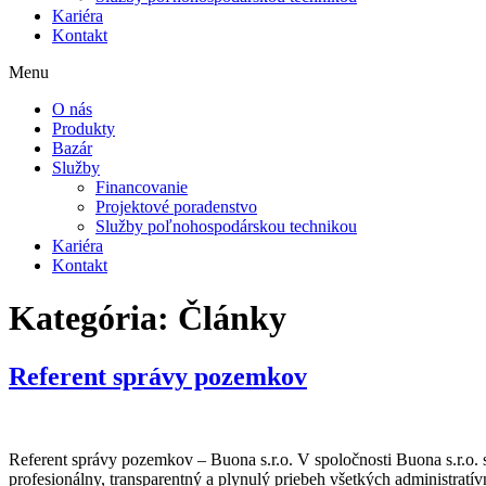
Kariéra
Kontakt
Menu
O nás
Produkty
Bazár
Služby
Financovanie
Projektové poradenstvo
Služby poľnohospodárskou technikou
Kariéra
Kontakt
Kategória:
Články
Referent správy pozemkov
Referent správy pozemkov – Buona s.r.o. V spoločnosti Buona s.r.o
profesionálny, transparentný a plynulý priebeh všetkých administr