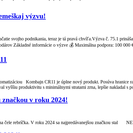
remeškaj výzvu!
 začatie svojho podnikania, teraz je tá pravá chvíľa.Výzva č. 75.1 pr
odárov Základné informácie o výzve 💰 Maximálna podpora: 100 000 €
11
tomatizáciou Kombajn CR11 je úplne nový produkt. Posúva hranice ra
al vyššiu produktivitu s minimálnymi stratami zrna, lepšie nakladal 
značkou v roku 2024!
e na čele rebríčka. V roku 2024 sa najpredávanejšou značkou st