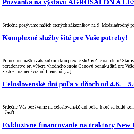
Pozvánka na výstavu AGROSALÓN A LES
Srdečne pozývame našich ctených zákazníkov na 9. Medzinárodný poľ
Komplexné služby šité pre Vaše potreby!
Ponúkame našim zákazníkom komplexné služby šité na mieru! Starostl
poradenstvo pri výbere vhodného stroja Cenovú ponuku šitú pre Vaš
žiadosti na nenávratnú finančnú […]
Celoslovenské dni poľa v dňoch od 4.6. – 
Srdečne Vás pozývame na celoslovenské dni poľa, ktoré sa budú konať
účasť!
Exkluzívne financovanie na traktory New 