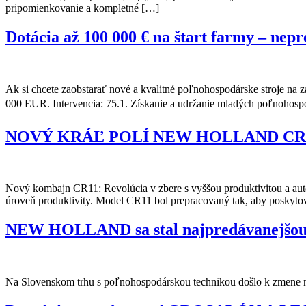
pripomienkovanie a kompletné […]
Dotácia až 100 000 € na štart farmy – nep
Ak si chcete zaobstarať nové a kvalitné poľnohospodárske stroje na
000 EUR. Intervencia: 75.1. Získanie a udržanie mladých poľnohosp
NOVÝ KRÁĽ POLÍ NEW HOLLAND CR
Nový kombajn CR11: Revolúcia v zbere s vyššou produktivitou a au
úroveň produktivity. Model CR11 bol prepracovaný tak, aby poskytov
NEW HOLLAND sa stal najpredávanejšou 
Na Slovenskom trhu s poľnohospodárskou technikou došlo k zmen