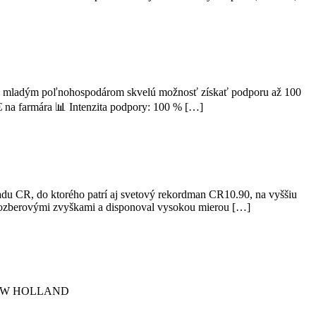
ináša mladým poľnohospodárom skvelú možnosť získať podporu až 100
 na farmára 📊 Intenzita podpory: 100 % […]
du CR, do ktorého patrí aj svetový rekordman CR10.90, na vyššiu
s pozberovými zvyškami a disponoval vysokou mierou […]
al NEW HOLLAND