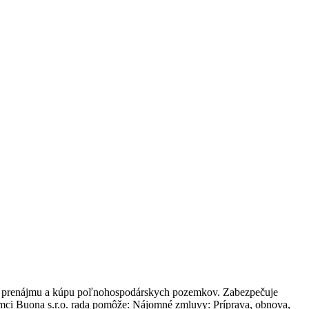
ávu prenájmu a kúpu poľnohospodárskych pozemkov. Zabezpečuje
ámci Buona s.r.o. rada pomôže: Nájomné zmluvy: Príprava, obnova,