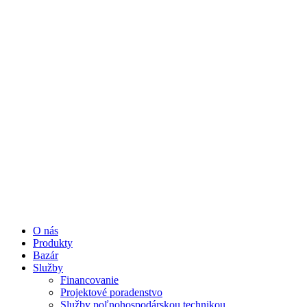
O nás
Produkty
Bazár
Služby
Financovanie
Projektové poradenstvo
Služby poľnohospodárskou technikou