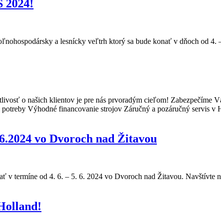
 2024!
nohospodársky a lesnícky veľtrh ktorý sa bude konať v dňoch od 4. –
ivosť o našich klientov je pre nás prvoradým cieľom! Zabezpečíme Vám 
e potreby Výhodné financovanie strojov Záručný a pozáručný servis v
5.6.2024 vo Dvoroch nad Žitavou
 v termíne od 4. 6. – 5. 6. 2024 vo Dvoroch nad Žitavou. Navštívte n
Holland!