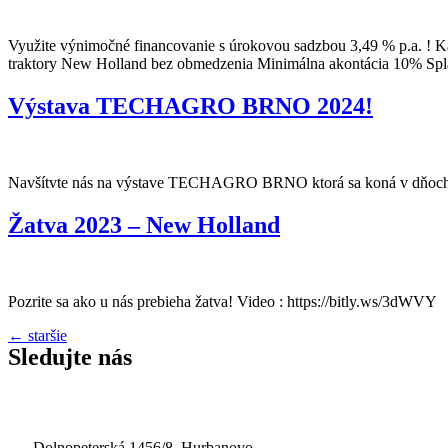
Využite výnimočné financovanie s úrokovou sadzbou 3,49 % p.a. ! K
traktory New Holland bez obmedzenia Minimálna akontácia 10% Splác
Výstava TECHAGRO BRNO 2024!
Navšítvte nás na výstave TECHAGRO BRNO ktorá sa koná v dňoch
Žatva 2023 – New Holland
Pozrite sa ako u nás prebieha žatva! Video : https://bitly.ws/3dWVY
←
staršie
Sledujte nás
Dolnopeterská 1456/8, Hurbanovo