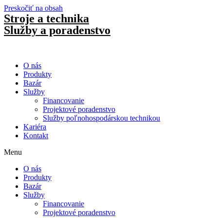
Preskočiť na obsah
Stroje a technika
Služby a poradenstvo
O nás
Produkty
Bazár
Služby
Financovanie
Projektové poradenstvo
Služby poľnohospodárskou technikou
Kariéra
Kontakt
Menu
O nás
Produkty
Bazár
Služby
Financovanie
Projektové poradenstvo