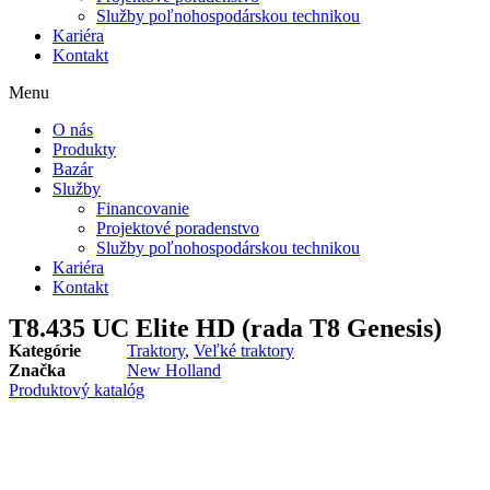
Služby poľnohospodárskou technikou
Kariéra
Kontakt
Menu
O nás
Produkty
Bazár
Služby
Financovanie
Projektové poradenstvo
Služby poľnohospodárskou technikou
Kariéra
Kontakt
T8.435 UC Elite HD (rada T8 Genesis)
Kategórie
Traktory
,
Veľké traktory
Značka
New Holland
Produktový katalóg