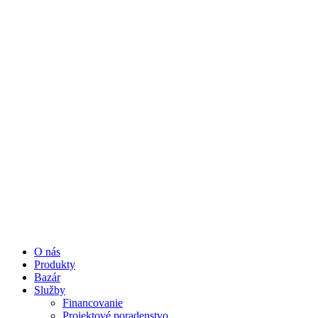
O nás
Produkty
Bazár
Služby
Financovanie
Projektové poradenstvo