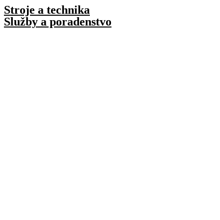
Preskočiť
Stroje a technika
na
Služby a poradenstvo
obsah