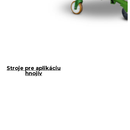
Stroje pre aplikáciu
hnojív