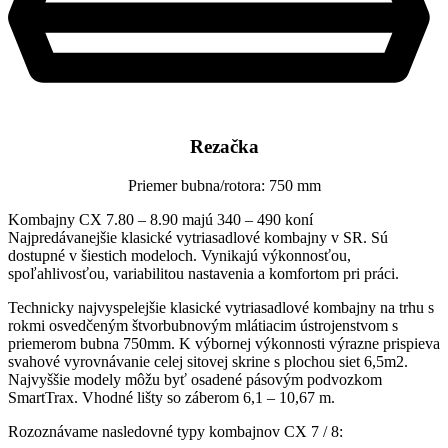
Rezačka
Priemer bubna/rotora: 750 mm
Kombajny CX 7.80 – 8.90 majú 340 – 490 koní
Najpredávanejšie klasické vytriasadlové kombajny v SR. Sú
dostupné v šiestich modeloch. Vynikajú výkonnosťou,
spoľahlivosťou, variabilitou nastavenia a komfortom pri práci.
Technicky najvyspelejšie klasické vytriasadlové kombajny na trhu s
rokmi osvedčeným štvorbubnovým mlátiacim ústrojenstvom s
priemerom bubna 750mm. K výbornej výkonnosti výrazne prispieva
svahové vyrovnávanie celej sitovej skrine s plochou siet 6,5m2.
Najvyššie modely môžu byť osadené pásovým podvozkom
SmartTrax. Vhodné lišty so záberom 6,1 – 10,67 m.
Rozoznávame nasledovné typy kombajnov CX 7 / 8: