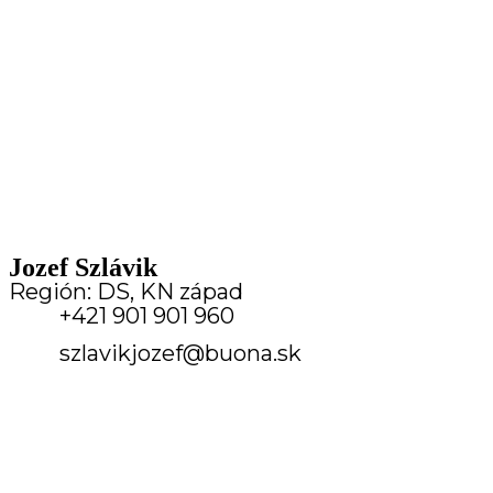
Jozef Szlávik
Región: DS, KN západ
+421 901 901 960
szlavikjozef@buona.sk