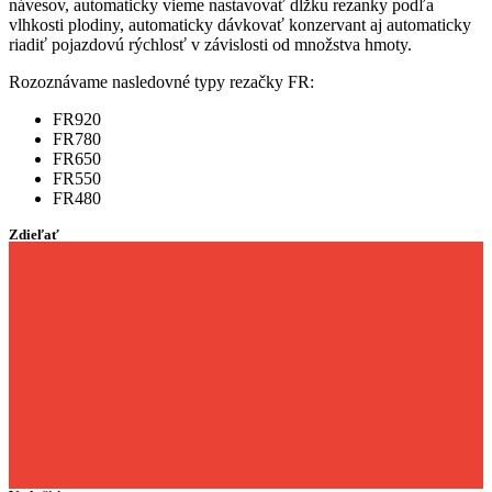
návesov, automaticky vieme nastavovať dĺžku rezanky podľa
vlhkosti plodiny, automaticky dávkovať konzervant aj automaticky
riadiť pojazdovú rýchlosť v závislosti od množstva hmoty.
Rozoznávame nasledovné typy rezačky FR:
FR920
FR780
FR650
FR550
FR480
Zdieľať