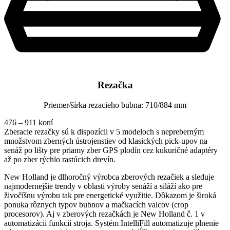
Rezačka
Priemer/šírka rezacieho bubna: 710/884 mm
476 – 911 koní
Zberacie rezačky sú k dispozícii v 5 modeloch s nepreberným
množstvom zberných ústrojenstiev od klasických pick-upov na
senáž po lišty pre priamy zber GPS plodín cez kukuričné adaptéry
až po zber rýchlo rastúcich drevín.
New Holland je dlhoročný výrobca zberových rezačiek a sleduje
najmodernejšie trendy v oblasti výroby senáží a siláží ako pre
živočíšnu výrobu tak pre energetické využitie. Dôkazom je široká
ponuka rôznych typov bubnov a mačkacích valcov (crop
procesorov). Aj v zberových rezačkách je New Holland č. 1 v
automatizácii funkcií stroja. Systém IntelliFill automatizuje plnenie